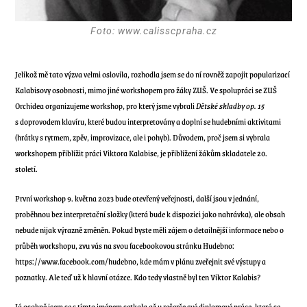
Foto: www.calisscpraha.cz
Jelikož mě tato výzva velmi oslovila, rozhodla jsem se do ní rovněž zapojit popularizací
Kalabisovy osobnosti, mimo jiné workshopem pro žáky ZUŠ. Ve spolupráci se ZUŠ
Orchidea organizujeme workshop, pro který jsme vybrali
Dětské skladby op. 15
s doprovodem klavíru, které budou interpretovány a doplní se hudebními aktivitami
(hrátky s rytmem, zpěv, improvizace, ale i pohyb). Důvodem, proč jsem si vybrala
workshopem přiblížit práci Viktora Kalabise, je přiblížení žákům skladatele 20.
století.
První workshop 9. května 2023 bude otevřený veřejnosti, další jsou v jednání,
proběhnou bez interpretační složky (která bude k dispozici jako nahrávka), ale obsah
nebude nijak výrazně změněn. Pokud byste měli zájem o detailnější informace nebo o
průběh workshopu, zvu vás na svou facebookovou stránku Hudebno:
https://www.facebook.com/hudebno, kde mám v plánu zveřejnit své výstupy a
poznatky. Ale teď už k hlavní otázce. Kdo tedy vlastně byl ten Viktor Kalabis?
Já osobně jsem se s tímto jménem setkala až u rešerše své diplomové práce, která se