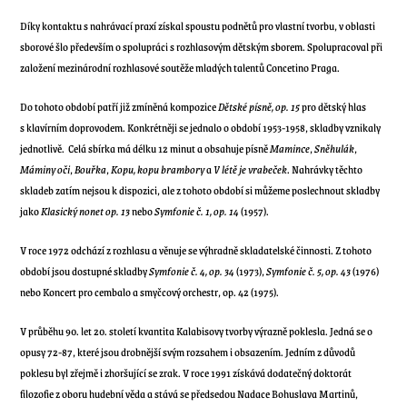
Díky kontaktu s nahrávací praxí získal spoustu podnětů pro vlastní tvorbu, v oblasti
sborové šlo především o spolupráci s rozhlasovým dětským sborem. Spolupracoval při
založení mezinárodní rozhlasové soutěže mladých talentů Concetino Praga.
Do tohoto období patří již zmíněná kompozice
Dětské písně, op. 15
pro dětský hlas
s klavírním doprovodem. Konkrétněji se jednalo o období 1953-1958, skladby vznikaly
jednotlivě. Celá sbírka má délku 12 minut a obsahuje písně
Mamince
,
Sněhulák
,
Máminy oči
,
Bouřka
,
Kopu, kopu brambory
a
V létě je vrabeček
. Nahrávky těchto
skladeb zatím nejsou k dispozici, ale z tohoto období si můžeme poslechnout skladby
jako
Klasický nonet op. 13
nebo
Symfonie č. 1, op. 14
(1957).
V roce 1972 odchází z rozhlasu a věnuje se výhradně skladatelské činnosti.
Z tohoto
období jsou dostupné skladby
Symfonie č. 4, op. 34
(1973),
Symfonie č. 5, op. 43
(1976)
nebo
Koncert pro cembalo a smyčcový orchestr, op. 42
(1975).
V průběhu 90. let 20. století kvantita Kalabisovy tvorby výrazně poklesla. Jedná se o
opusy 72-87, které jsou drobnější svým rozsahem i obsazením. Jedním z důvodů
poklesu byl zřejmě i zhoršující se zrak.
V roce 1991 získává dodatečný doktorát
filozofie z oboru hudební věda a stává se předsedou Nadace Bohuslava Martinů,