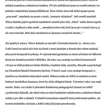
zabývá soudobou cembalovou hudbou. Při této příležitosti jsem se rovněž setkala i se
jménem cembalistky Zuzany Růžičkové. Život těchto dvou lidí nebyl spojen pouze
„pracovně“, nejednalo se pouze o vztah „interpret-skladatel“, byli rovněž manželé.
Viktor Kalabis jejich společné manželství označil jako třetí „štěstí“ svého života (spolu
s rodiči a hudbou)
a dále uvedl:
„…manželství dvou lidí, kteří pracují v tomtéž oboru, je
věc neocenitelná. Mně dalo manželství se Zuzanou nesmírně mnoho…“
Ale zpátky k otázce. Viktor Kalabis se narodil v Červeném Kostelci 27. února 1923.
V pěti letech se začal učit hrát na klavír a mezi desátým a dvanáctým rokem vznikají
jeho první kompoziční pokusy. Po vystudování gymnázia se stává učitelem na Odborné
škole pro ženská povolání v Mělníku. Od roku 1945 studuje na Státní konzervatoři
v Praze ve třídě profesora Emila Hlobila a hudební vědu, estetiku, filozofii a psychologii
na Filozofické fakultě Univerzity Karlovy.
V letech 1948-1952 studuje kompozici u
Janečka na Akademii múzických umění. Během studia na AMU se setkává se svou
budoucí manželkou Zuzanou, která ho učila obligátní klavír. V prosinci roku 1952 mají
svatbu.
Roku 1953 došlo k přerušení Kalabisovy pedagogické činnosti na AMU
z politických důvodů, ale téhož roku se stává hudebním redaktorem a režisérem hlavní
redakce pro děti a mládež.
V období komunismu nepatřil mezi preferované umělce, ale
kromě zmíněného odchodu z AMU nebyl dál jinak persekvován.