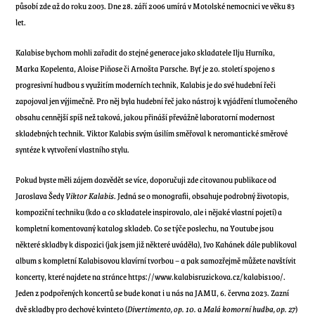
působí zde až do roku 2003. Dne 28. září 2006 umírá v Motolské nemocnici ve věku 83
let.
Kalabise bychom mohli zařadit do stejné generace jako skladatele Ilju Hurníka,
Marka Kopelenta, Aloise Piňose či Arnošta Parsche. Byť je 20. století spojeno s
progresivní hudbou s využitím moderních technik, Kalabis je do své hudební řeči
zapojoval jen výjimečně. Pro něj byla hudební řeč jako nástroj k vyjádření tlumočeného
obsahu cennější spíš než taková, jakou přináší převážně laboratorní modernost
skladebných technik.
Viktor Kalabis svým úsilím směřoval k neromantické směrové
syntéze k vytvoření vlastního stylu.
Pokud byste měli zájem dozvědět se více, doporučuji zde citovanou publikace od
Jaroslava Šedy
Viktor Kalabis
. Jedná se o monografii, obsahuje podrobný životopis,
kompoziční techniku (kdo a co skladatele inspirovalo, ale i nějaké vlastní pojetí) a
kompletní komentovaný katalog skladeb. Co se týče poslechu, na Youtube jsou
některé skladby k dispozici (jak jsem již některé uváděla), Ivo Kahánek dále publikoval
album s kompletní Kalabisovou klavírní tvorbou – a pak samozřejmě můžete navštívit
koncerty, které najdete na stránce
https://www.kalabisruzickova.cz/kalabis100/
.
Jeden z podpořených koncertů se bude konat i u nás na JAMU, 6. června 2023. Zazní
dvě skladby pro dechové kvinteto (
Divertimento, op. 10.
a
Malá komorní hudba, op. 27
)