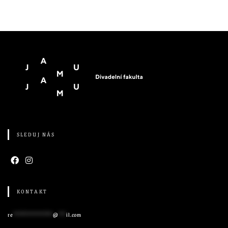
SLEDUJ NÁS
KONTAKT
re
****************
@
***
il.com